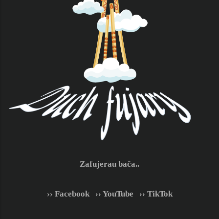
Zafujerau bača..
›› Facebook
|
›› YouTube
|
›› TikTok