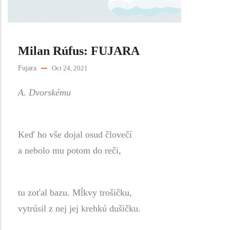
Milan Rúfus: FUJARA
Fujara
Oct 24, 2021
A. Dvorskému
Keď ho vše dojal osud človečí
a nebolo mu potom do reči,
tu zoťal bazu. Mĺkvy trošičku,
vytrúsil z nej jej krehkú dušičku.