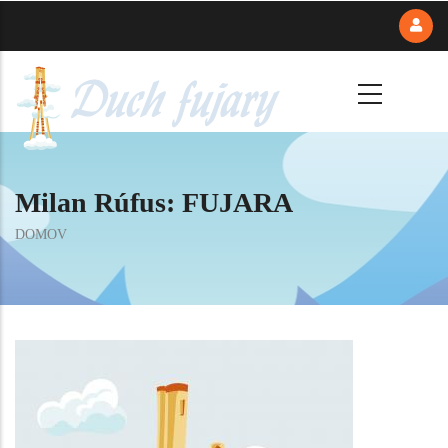
Skočiť
na
hlavný
obsah
Milan Rúfus: FUJARA
Omrvinka
DOMOV