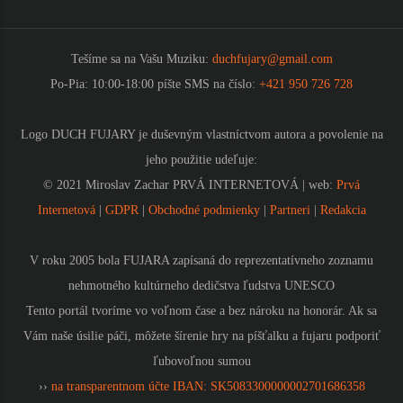
Tešíme sa na Vašu Muziku:
duchfujary@gmail.com
Po-Pia: 10:00-18:00 píšte SMS na číslo:
+421 950 726 728
Logo DUCH FUJARY je duševným vlastníctvom autora a povolenie na
jeho použitie udeľuje:
© 2021 Miroslav Zachar PRVÁ INTERNETOVÁ | web:
Prvá
Internetová
|
GDPR
|
Obchodné podmienky
|
Partneri
|
Redakcia
V roku 2005 bola FUJARA zapísaná do reprezentatívneho zoznamu
nehmotného kultúrneho dedičstva ľudstva UNESCO
Tento portál tvoríme vo voľnom čase a bez nároku na honorár. Ak sa
Vám naše úsilie páči, môžete šírenie hry na píšťalku a fujaru podporiť
ľubovoľnou sumou
››
na transparentnom účte IBAN: SK5083300000002701686358