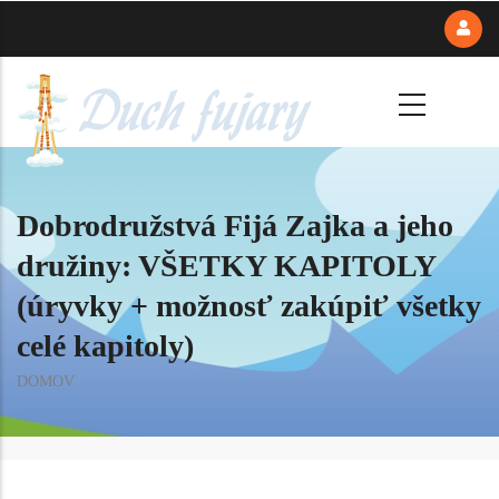
Skočiť
na
hlavný
obsah
Dobrodružstvá Fijá Zajka a jeho
družiny: VŠETKY KAPITOLY
(úryvky + možnosť zakúpiť všetky
celé kapitoly)
Omrvinka
DOMOV