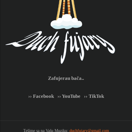
Zafujerau bača..
›› Facebook
|
›› YouTube
|
›› TikTok
Tešíme sa na Vašu Muziku:
duchfujary@gmail.com