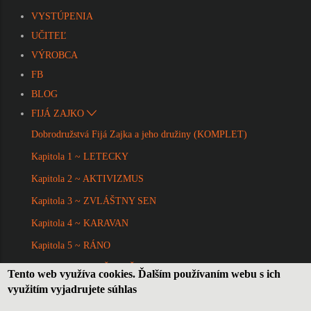
VYSTÚPENIA
UČITEĽ
VÝROBCA
FB
BLOG
FIJÁ ZAJKO
Dobrodružstvá Fijá Zajka a jeho družiny (KOMPLET)
Kapitola 1 ~ LETECKY
Kapitola 2 ~ AKTIVIZMUS
Kapitola 3 ~ ZVLÁŠTNY SEN
Kapitola 4 ~ KARAVAN
Kapitola 5 ~ RÁNO
Kapitola 6 ~ DRUŽNOSŤ
Tento web využíva cookies. Ďalším používaním webu s ich
využitím vyjadrujete súhlas
Kapitola 7 ~ SLÁVNOSTNÁ CHVÍĽA
O NÁS