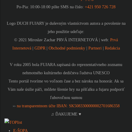
Po-Pia: 10:00-18:00 píšte SMS na číslo:
+421 950 726 728
Logo DUCH FUJARY je duševným vlastníctvom autora a povolenie na
jeho použitie udeľuje:
© 2021 Miroslav Zachar PRVÁ INTERNETOVÁ | web:
Prvá
Internetová
|
GDPR
|
Obchodné podmienky
|
Partneri
|
Redakcia
V roku 2005 bola FUJARA zapísaná do reprezentatívneho zoznamu
nehmotného kultúrneho dedičstva ľudstva UNESCO
Tento portál tvoríme vo voľnom čase a bez nároku na honorár. Ak sa
Vám naše úsilie páči, môžete šírenie hry na píšťalku a fujaru podporiť
ľubovoľnou sumou
››
na transparentnom účte IBAN: SK5083300000002701686358
♫ ĎAKUJEME ♥
E-ŠOPA