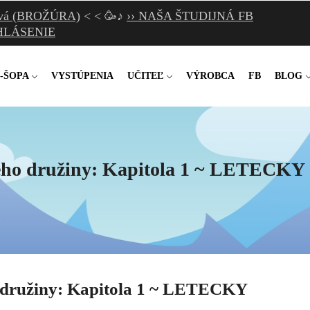
lková (BROŽÚRA)
< < 🥳♪
›› NAŠA ŠTUDIJNÁ FB
IHLÁSENIE
-ŠOPA
VYSTÚPENIA
UČITEĽ
VÝROBCA
FB
BLOG
jeho družiny: Kapitola 1 ~ LETECKY
o družiny: Kapitola 1 ~ LETECKY