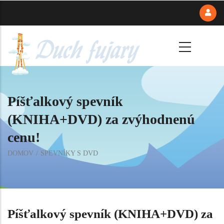
Skočiť
na
hlavný
obsah
Píšťalkový spevník
(KNIHA+DVD) za zvýhodnenú
cenu!
Omrvinka
DOMOV
SPEVNÍKY S DVD
Píšťalkový spevník (KNIHA+DVD) za