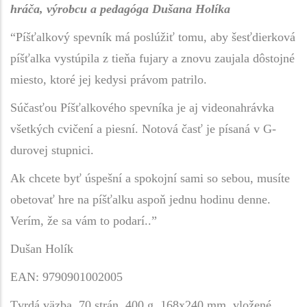
hráča, výrobcu a pedagóga Dušana Holíka
“Píšťalkový spevník má poslúžiť tomu, aby šesťdierková
píšťalka vystúpila z tieňa fujary a znovu zaujala dôstojné
miesto, ktoré jej kedysi právom patrilo.
Súčasťou Píšťalkového spevníka je aj videonahrávka
všetkých cvičení a piesní. Notová časť je písaná v G-
durovej stupnici.
Ak chcete byť úspešní a spokojní sami so sebou, musíte
obetovať hre na píšťalku aspoň jednu hodinu denne.
Verím, že sa vám to podarí..”
Dušan Holík
EAN: 9790901002005
Tvrdá väzba, 70 strán, 400 g, 168x240 mm, vložené