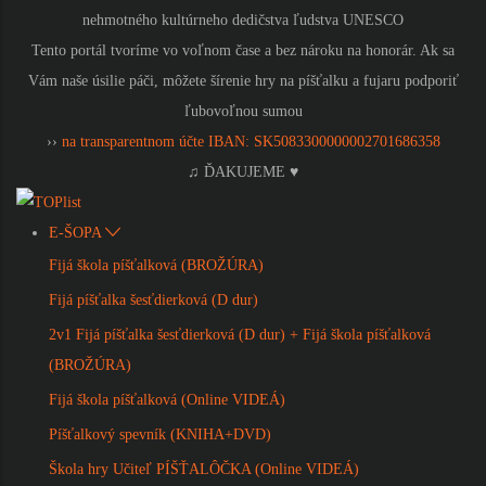
nehmotného kultúrneho dedičstva ľudstva UNESCO
Tento portál tvoríme vo voľnom čase a bez nároku na honorár. Ak sa
Vám naše úsilie páči, môžete šírenie hry na píšťalku a fujaru podporiť
ľubovoľnou sumou
››
na transparentnom účte IBAN: SK5083300000002701686358
♫ ĎAKUJEME ♥
E-ŠOPA
Fijá škola píšťalková (BROŽÚRA)
Fijá píšťalka šesťdierková (D dur)
2v1 Fijá píšťalka šesťdierková (D dur) + Fijá škola píšťalková
(BROŽÚRA)
Fijá škola píšťalková (Online VIDEÁ)
Píšťalkový spevník (KNIHA+DVD)
Škola hry Učiteľ PÍŠŤALÔČKA (Online VIDEÁ)