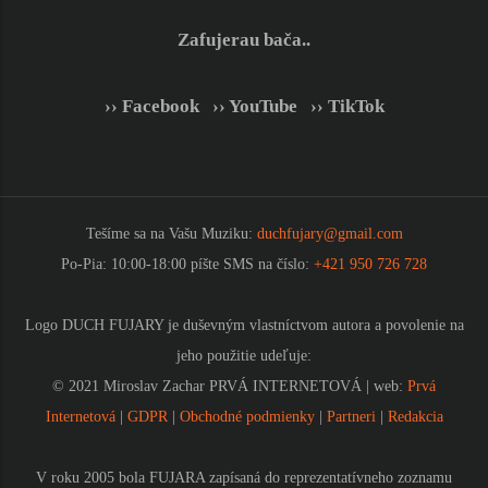
Zafujerau bača..
›› Facebook
|
›› YouTube
|
›› TikTok
Tešíme sa na Vašu Muziku:
duchfujary@gmail.com
Po-Pia: 10:00-18:00 píšte SMS na číslo:
+421 950 726 728
Logo DUCH FUJARY je duševným vlastníctvom autora a povolenie na
jeho použitie udeľuje:
© 2021 Miroslav Zachar PRVÁ INTERNETOVÁ | web:
Prvá
Internetová
|
GDPR
|
Obchodné podmienky
|
Partneri
|
Redakcia
V roku 2005 bola FUJARA zapísaná do reprezentatívneho zoznamu