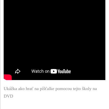
Ukážka ako hrať na píšťalke pomocou tejto školy na
DVD