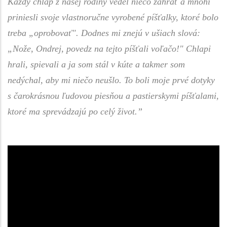
Každý chlap z našej rodiny vedel niečo zahrať a mnohí
priniesli svoje vlastnoručne vyrobené píšťalky, ktoré bolo
treba „oprobovať". Dodnes mi znejú v ušiach slová:
„Nože, Ondrej, povedz na tejto píšťali voľačo!" Chlapi
hrali, spievali a ja som stál v kúte a takmer som
nedýchal, aby mi niečo neušlo. To boli moje prvé dotyky
s čarokrásnou ľudovou piesňou a pastierskymi píšťalami,
ktoré ma sprevádzajú po celý život.”