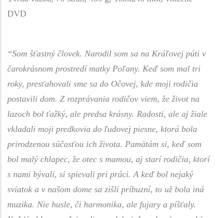
DVD
“Som šťastný človek. Narodil som sa na Kráľovej púti v
čarokrásnom prostredí matky Poľany. Keď som mal tri
roky, presťahovali sme sa do Očovej, kde moji rodičia
postavili dom. Z rozprávania rodičov viem, že život na
lazoch bol ťažký, ale predsa krásny. Radosti, ale aj žiale
vkladali moji predkovia do ľudovej piesne, ktorá bola
prirodzenou súčasťou ich života. Pamätám si, keď som
bol malý chlapec, že otec s mamou, aj starí rodičia, ktorí
s nami bývali, si spievali pri práci. A keď bol nejaký
sviatok a v našom dome sa zišli príbuzní, to už bola iná
muzika. Nie husle, či harmonika, ale fujary a píšťaly.